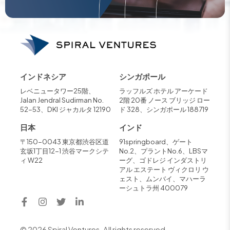
インドネシア
シンガポール
レベニュータワー25階、
ラッフルズ ホテル アーケード
Jalan Jendral Sudirman No.
2階 20番 ノース ブリッジ ロー
52-53、DKI ジャカルタ 12190
ド 328、シンガポール 188719
日本
インド
〒150-0043 東京都渋谷区道
91springboard、ゲート
玄坂1丁目12-1 渋谷マークシテ
No.2、プラントNo.6、LBSマ
ィ W22
ーグ、ゴドレジ インダストリ
アル エステート ヴィクロリ ウ
ェスト、ムンバイ、マハーラ
ーシュトラ州 400079
© 2026 Spiral Ventures. All rights reserved.