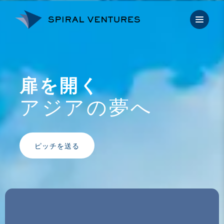
内
容
を
ス
キ
ッ
プ
扉を開く
アジアの夢へ
ピッチを送る