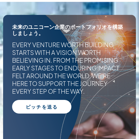
embed google map
未来のユニコーン企業のポートフォリオを構築
しましょう。
EVERY VENTURE WORTH BUILDING
STARTS WITH A VISION WORTH
BELIEVING IN. FROM THE PROMISING
EARLY STAGES TO ENDURING IMPACT
FELT AROUND THE WORLD, WE'RE
HERE TO SUPPORT THE JOURNEY
EVERY STEP OF THE WAY.
ピッチを送る