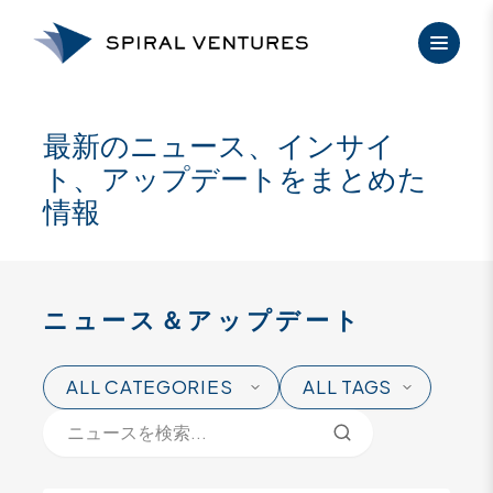
内
容
を
ス
キ
最新のニュース、インサイ
ッ
プ
ト、アップデートをまとめた
情報
RECENT
Category
Tag
NEWS
ニュース＆アップデート