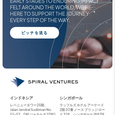
EARLY STAGES TO ENDURING IMPACT
FELT AROUND THE WORLD, WE'RE
HERE TO SUPPORT THE JOURNEY
EVERY STEP OF THE WAY.
ピッチを送る
インドネシア
シンガポール
レベニュータワー25階、
ラッフルズ ホテル アーケード
Jalan Jendral Sudirman No.
2階 20番 ノース ブリッジ ロー
52-53、DKI ジャカルタ 12190
ド 328、シンガポール 188719