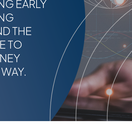
NG EARLY
ING
ND THE
E TO
RNEY
 WAY.