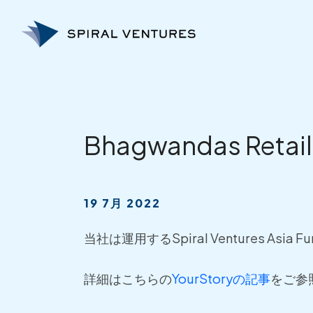
内
容
を
ス
キ
ッ
プ
Bhagwandas Retai
19 7月 2022
当社は運用するSpiral Ventures Asia Fu
詳細はこちらの
YourStoryの記事
をご参