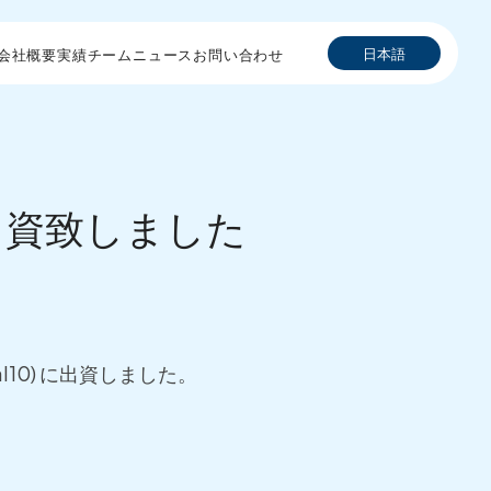
日本語
会社概要
実績
チーム
ニュース
お問い合わせ
10) へ出資致しました
 (Lal10) に出資しました。