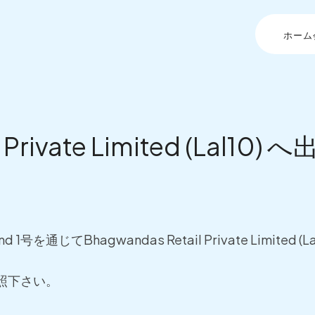
ホーム
l Private Limited (Lal
nd 1号を通じてBhagwandas Retail Private Limited
照下さい。