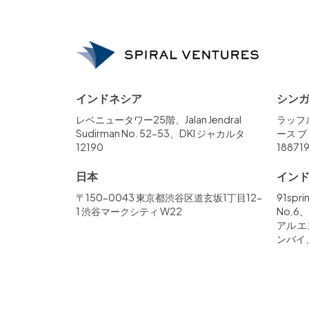
インドネシア
シン
レベニュータワー25階、Jalan Jendral
ラッフル
Sudirman No. 52-53、DKI ジャカルタ
ース ブ
12190
18871
日本
イン
〒150-0043 東京都渋谷区道玄坂1丁目12-
91sp
1 渋谷マークシティ W22
No.
アル 
ンバイ