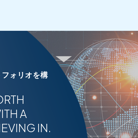
トフォリオを構
ORTH
ITH A
EVING IN.