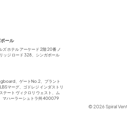
ガポール
ズ ホテル アーケード 2階 20番 ノ
リッジ ロード 328、シンガポール
9
ド
ringboard、ゲートNo.2、プラント
6、LBSマーグ、ゴドレジ インダストリ
エステート ヴィクロリ ウェスト、ム
、マハーラーシュトラ州 400079
© 2026 Spiral Ventu