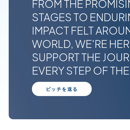
FROM THE PROMISI
STAGES TO ENDUR
IMPACT FELT AROU
WORLD, WE'RE HER
SUPPORT THE JOU
EVERY STEP OF THE
ピッチを送る