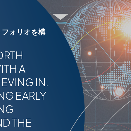
トフォリオを構
ORTH
ITH A
EVING IN.
NG EARLY
ING
ND THE