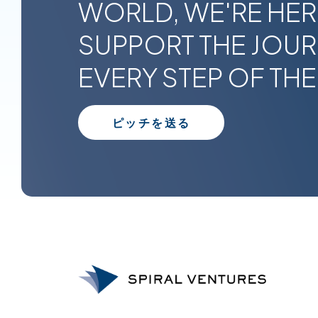
WORLD, WE'RE HER
SUPPORT THE JOU
EVERY STEP OF THE
ピッチを送る