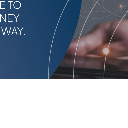
E TO
RNEY
 WAY.