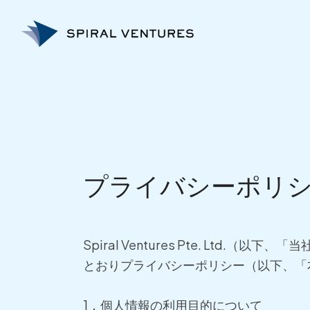
内
容
を
ス
キ
ッ
プ
プライバシーポリ
Spiral Ventures Pte. L
とおりプライバシーポリシー（以下、「
1．個人情報の利用目的について