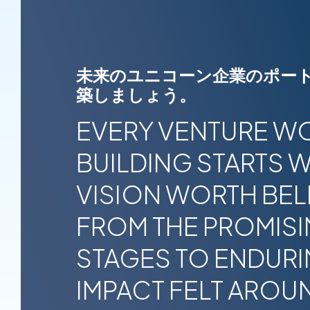
未来のユニコーン企業のポー
築しましょう。
EVERY VENTURE W
BUILDING STARTS W
VISION WORTH BELI
FROM THE PROMISI
STAGES TO ENDUR
IMPACT FELT AROU