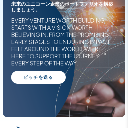
未来のユニコーン企業のポートフォリオを構築
しましょう。
EVERY VENTURE WORTH BUILDING
STARTS WITH A VISION WORTH
BELIEVING IN. FROM THE PROMISING
EARLY STAGES TO ENDURING IMPACT
FELT AROUND THE WORLD, WE'RE
HERE TO SUPPORT THE JOURNEY
EVERY STEP OF THE WAY.
ピッチを送る