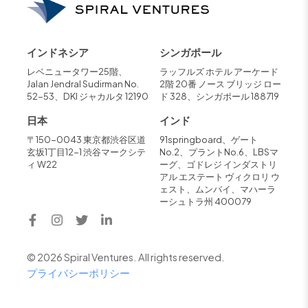
インドネシア
シンガポール
レベニュータワー25階、
ラッフルズ ホテル アーケード
Jalan Jendral Sudirman No.
2階 20番 ノース ブリッジ ロー
52-53、DKI ジャカルタ 12190
ド 328、シンガポール 188719
日本
インド
〒150-0043 東京都渋谷区道
91springboard、ゲート
玄坂1丁目12-1 渋谷マークシテ
No.2、プラントNo.6、LBSマ
ィ W22
ーグ、ゴドレジ インダストリ
アル エステート ヴィクロリ ウ
ェスト、ムンバイ、マハーラ
ーシュトラ州 400079
© 2026 Spiral Ventures. All rights reserved.
プライバシーポリシー