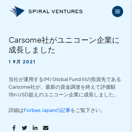
内
容
を
ス
キ
ッ
Carsome社がユニコーン企業に
プ
成長しました
1 9月 2021
当社が運用するIMJ Global Fund IIIの投資先である
Carsome社が、最新の資金調達を終えて評価額
1Bn USD超えのユニコーン企業に成長しました。
詳細は
Forbes Japanの記事
をご覧下さい。