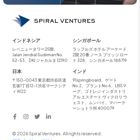
インドネシア
シンガポール
レベニュータワー25階、
ラッフルズ ホテル アーケード
Jalan Jendral Sudirman No.
2階 20番 ノース ブリッジ ロー
52-53、DKI ジャカルタ 12190
ド 328、シンガポール 188719
日本
インド
〒150-0043 東京都渋谷区道
91springboard、ゲート
玄坂1丁目12-1 渋谷マークシテ
No.2、プラントNo.6、LBSマ
ィ W22
ーグ、ゴドレジ インダストリ
アル エステート ヴィクロリ ウ
ェスト、ムンバイ、マハーラ
ーシュトラ州 400079
© 2026 Spiral Ventures. All rights reserved.