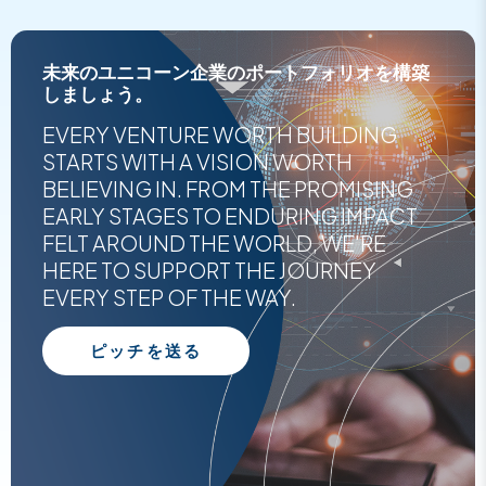
未来のユニコーン企業のポートフォリオを構築
しましょう。
EVERY VENTURE WORTH BUILDING
STARTS WITH A VISION WORTH
BELIEVING IN. FROM THE PROMISING
EARLY STAGES TO ENDURING IMPACT
FELT AROUND THE WORLD, WE'RE
HERE TO SUPPORT THE JOURNEY
EVERY STEP OF THE WAY.
ピッチを送る