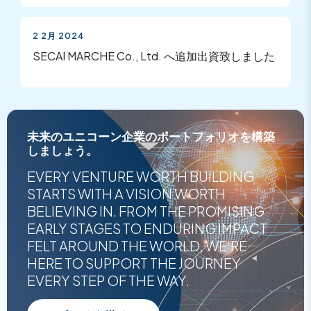
2 2月 2024
SECAI MARCHE Co., Ltd. へ追加出資致しました
未来のユニコーン企業のポートフォリオを構築
しましょう。
EVERY VENTURE WORTH BUILDING
STARTS WITH A VISION WORTH
BELIEVING IN. FROM THE PROMISING
EARLY STAGES TO ENDURING IMPACT
FELT AROUND THE WORLD, WE'RE
HERE TO SUPPORT THE JOURNEY
EVERY STEP OF THE WAY.