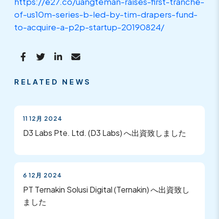
https://e27.co/uangteman-raises-first-tranche-
of-us10m-series-b-led-by-tim-drapers-fund-
to-acquire-a-p2p-startup-20190824/
RELATED NEWS
11 12月 2024
D3 Labs Pte. Ltd. (D3 Labs) へ出資致しました
6 12月 2024
PT Ternakin Solusi Digital (Ternakin) へ出資致し
ました