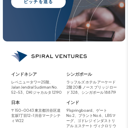
ピッチを送る
インドネシア
シンガポール
レベニュータワー25階、
ラッフルズ ホテル アーケード
Jalan Jendral Sudirman No.
2階 20番 ノース ブリッジ ロー
52-53、DKI ジャカルタ 12190
ド 328、シンガポール 188719
日本
インド
〒150-0043 東京都渋谷区道
91springboard、ゲート
玄坂1丁目12-1 渋谷マークシテ
No.2、プラントNo.6、LBSマ
ィ W22
ーグ、ゴドレジ インダストリ
アル エステート ヴィクロリ ウ