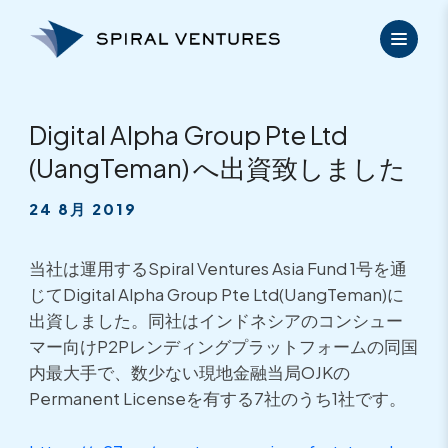
内
容
を
ス
キ
ッ
Digital Alpha Group Pte Ltd
プ
(UangTeman) へ出資致しました
24 8月 2019
当社は運用するSpiral Ventures Asia Fund 1号を通
じてDigital Alpha Group Pte Ltd(UangTeman)に
出資しました。同社はインドネシアのコンシュー
マー向けP2Pレンディングプラットフォームの同国
内最大手で、数少ない現地金融当局OJKの
Permanent Licenseを有する7社のうち1社です。