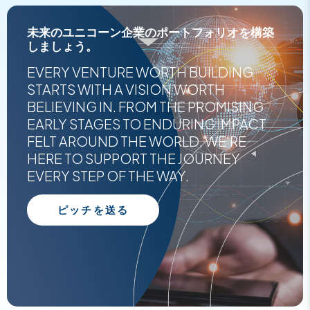
未来のユニコーン企業のポートフォリオを構築
しましょう。
EVERY VENTURE WORTH BUILDING
STARTS WITH A VISION WORTH
BELIEVING IN. FROM THE PROMISING
EARLY STAGES TO ENDURING IMPACT
FELT AROUND THE WORLD, WE'RE
HERE TO SUPPORT THE JOURNEY
EVERY STEP OF THE WAY.
ピッチを送る