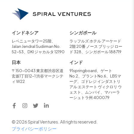
インドネシア
シンガポール
レベニュータワー25階、
ラッフルズ ホテル アーケード
Jalan Jendral Sudirman No.
2階 20番 ノース ブリッジ ロー
52-53、DKI ジャカルタ 12190
ド 328、シンガポール 188719
日本
インド
〒150-0043 東京都渋谷区道
91springboard、ゲート
玄坂1丁目12-1 渋谷マークシテ
No.2、プラントNo.6、LBSマ
ィ W22
ーグ、ゴドレジ インダストリ
アル エステート ヴィクロリ ウ
ェスト、ムンバイ、マハーラ
ーシュトラ州 400079
© 2026 Spiral Ventures. All rights reserved.
プライバシーポリシー