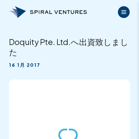
内
容
を
ス
キ
ッ
Doquity Pte. Ltd.へ出資致しまし
プ
た
16 1月 2017