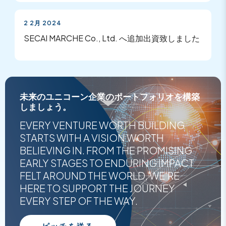
2 2月 2024
SECAI MARCHE Co., Ltd. へ追加出資致しました
未来のユニコーン企業のポートフォリオを構築
しましょう。
EVERY VENTURE WORTH BUILDING
STARTS WITH A VISION WORTH
BELIEVING IN. FROM THE PROMISING
EARLY STAGES TO ENDURING IMPACT
FELT AROUND THE WORLD, WE'RE
HERE TO SUPPORT THE JOURNEY
EVERY STEP OF THE WAY.
ピッチを送る