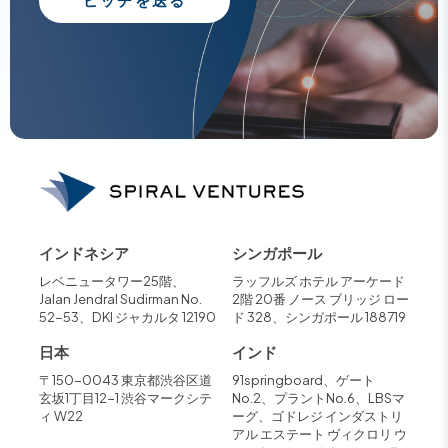
インドネシア
シンガポール
レベニュータワー25階、
ラッフルズ ホテル アーケード
Jalan Jendral Sudirman No.
2階 20番 ノース ブリッジ ロー
52-53、DKI ジャカルタ 12190
ド 328、シンガポール 188719
日本
インド
〒150-0043 東京都渋谷区道
91springboard、ゲート
玄坂1丁目12-1 渋谷マークシテ
No.2、プラントNo.6、LBSマ
ィ W22
ーグ、ゴドレジ インダストリ
アル エステート ヴィクロリ ウ