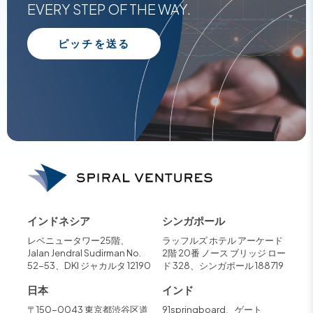
EVERY STEP OF THE WAY.
ピッチを送る
インドネシア
シンガポール
レベニュータワー25階、
ラッフルズ ホテル アーケード
Jalan Jendral Sudirman No.
2階 20番 ノース ブリッジ ロー
52-53、DKI ジャカルタ 12190
ド 328、シンガポール 188719
日本
インド
〒150-0043 東京都渋谷区道
91springboard、ゲート