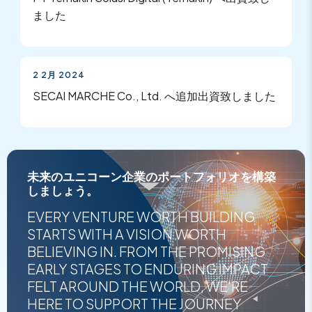
ました
2 2月 2024
SECAI MARCHE Co., Ltd. へ追加出資致しました
未来のユニコーン企業のポートフォリオを構築
しましょう。
EVERY VENTURE WORTH BUILDING
STARTS WITH A VISION WORTH
BELIEVING IN. FROM THE PROMISING
EARLY STAGES TO ENDURING IMPACT
FELT AROUND THE WORLD, WE'RE
HERE TO SUPPORT THE JOURNEY