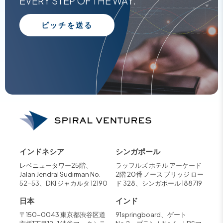
EVERY STEP OF THE WAY.
ピッチを送る
インドネシア
シンガポール
レベニュータワー25階、
ラッフルズ ホテル アーケード
Jalan Jendral Sudirman No.
2階 20番 ノース ブリッジ ロー
52-53、DKI ジャカルタ 12190
ド 328、シンガポール 188719
日本
インド
〒150-0043 東京都渋谷区道
91springboard、ゲート