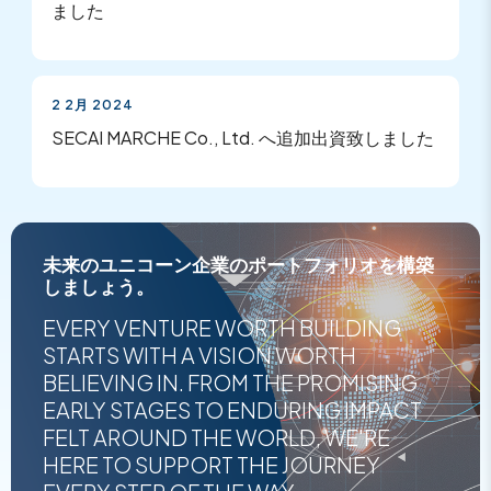
ました
2 2月 2024
SECAI MARCHE Co., Ltd. へ追加出資致しました
未来のユニコーン企業のポートフォリオを構築
しましょう。
EVERY VENTURE WORTH BUILDING
STARTS WITH A VISION WORTH
BELIEVING IN. FROM THE PROMISING
EARLY STAGES TO ENDURING IMPACT
FELT AROUND THE WORLD, WE'RE
HERE TO SUPPORT THE JOURNEY