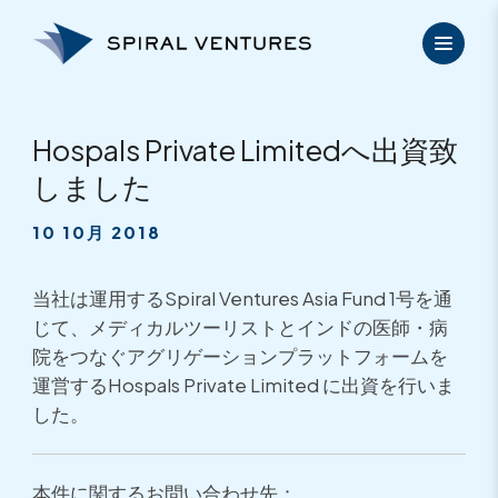
内
容
を
ス
キ
ッ
Hospals Private Limitedへ出資致
プ
しました
10 10月 2018
当社は運用するSpiral Ventures Asia Fund 1号を通
じて、メディカルツーリストとインドの医師・
病
院をつなぐアグリゲーションプラットフォームを
運営するHos
pals Private Limited に出資を行いま
した。
本件に関するお問い合わせ先：