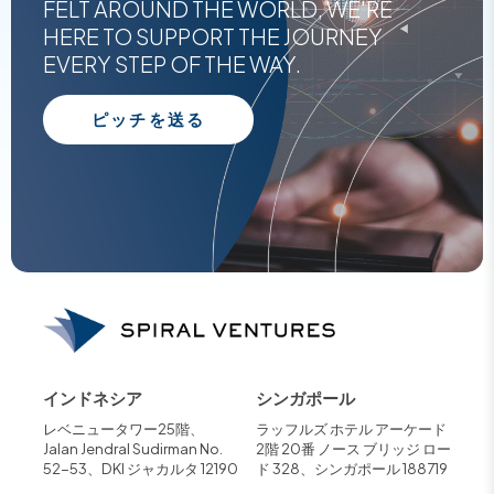
FELT AROUND THE WORLD, WE'RE
HERE TO SUPPORT THE JOURNEY
EVERY STEP OF THE WAY.
ピッチを送る
インドネシア
シンガポール
レベニュータワー25階、
ラッフルズ ホテル アーケード
Jalan Jendral Sudirman No.
2階 20番 ノース ブリッジ ロー
52-53、DKI ジャカルタ 12190
ド 328、シンガポール 188719