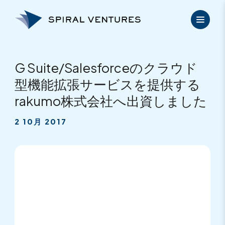
内
容
を
ス
キ
ッ
G Suite/Salesforceのクラウド
プ
型機能拡張サービスを提供する
rakumo株式会社へ出資しました
2 10月 2017