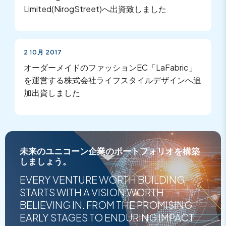
Limited(NirogStreet)へ出資致しました
2 10月 2017
オーダーメイドのファッションEC「LaFabric」
を運営する株式会社ライフスタイルデザインへ追
加出資しました
未来のユニコーン企業のポートフォリオを構築
しましょう。
EVERY VENTURE WORTH BUILDING
STARTS WITH A VISION WORTH
BELIEVING IN. FROM THE PROMISING
EARLY STAGES TO ENDURING IMPACT