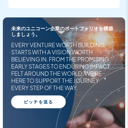
未来のユニコーン企業のポートフォリオを構築
しましょう。
EVERY VENTURE WORTH BUILDING
STARTS WITH A VISION WORTH
BELIEVING IN. FROM THE PROMISING
EARLY STAGES TO ENDURING IMPACT
FELT AROUND THE WORLD, WE'RE
HERE TO SUPPORT THE JOURNEY
EVERY STEP OF THE WAY.
ピッチを送る