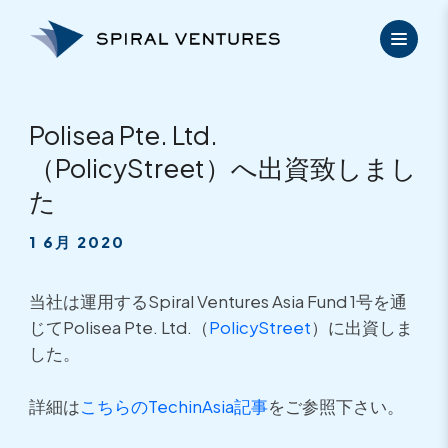
内
容
を
ス
キ
ッ
Polisea Pte. Ltd.
プ
（PolicyStreet）へ出資致しまし
た
1 6月 2020
当社は運用するSpiral Ventures Asia Fund 1号を通
じてPolisea Pte. Ltd.（
PolicyStreet
）に出資しま
した。
詳細は
こちらのTechinAsia記事
をご参照下さい。