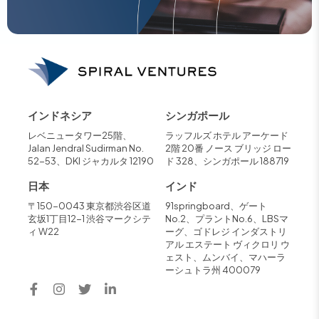
インドネシア
シンガポール
レベニュータワー25階、
ラッフルズ ホテル アーケード
Jalan Jendral Sudirman No.
2階 20番 ノース ブリッジ ロー
52-53、DKI ジャカルタ 12190
ド 328、シンガポール 188719
日本
インド
〒150-0043 東京都渋谷区道
91springboard、ゲート
玄坂1丁目12-1 渋谷マークシテ
No.2、プラントNo.6、LBSマ
ィ W22
ーグ、ゴドレジ インダストリ
アル エステート ヴィクロリ ウ
ェスト、ムンバイ、マハーラ
ーシュトラ州 400079