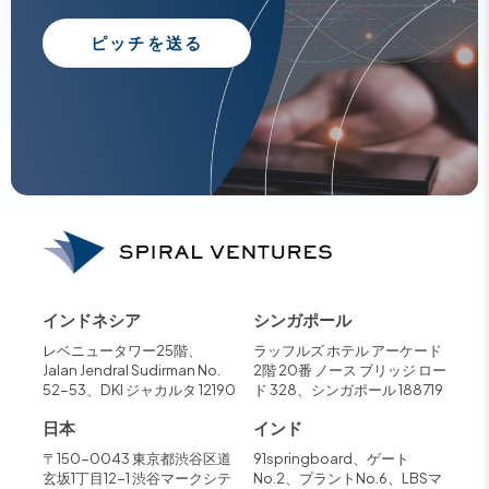
ピッチを送る
インドネシア
シンガポール
レベニュータワー25階、
ラッフルズ ホテル アーケード
Jalan Jendral Sudirman No.
2階 20番 ノース ブリッジ ロー
52-53、DKI ジャカルタ 12190
ド 328、シンガポール 188719
日本
インド
〒150-0043 東京都渋谷区道
91springboard、ゲート
玄坂1丁目12-1 渋谷マークシテ
No.2、プラントNo.6、LBSマ