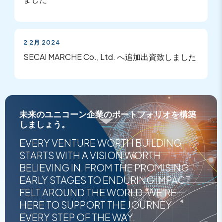
2 2月 2024
SECAI MARCHE Co., Ltd. へ追加出資致しました
未来のユニコーン企業のポートフォリオを構築
しましょう。
EVERY VENTURE WORTH BUILDING
STARTS WITH A VISION WORTH
BELIEVING IN. FROM THE PROMISING
EARLY STAGES TO ENDURING IMPACT
FELT AROUND THE WORLD, WE'RE
HERE TO SUPPORT THE JOURNEY
EVERY STEP OF THE WAY.